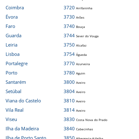
Coimbra
3720
Arrifaninha
Évora
3730
Arões
Faro
3740
Bouça
Guarda
3744
Sever do Vouga
Leiria
3750
Alcafaz
Lisboa
3754
Águeda
Portalegre
3770
Azurveira
Porto
3780
Aguim
Santarém
3800
Aveiro
Setúbal
3804
Aveiro
Viana do Castelo
3810
Aveiro
Vila Real
3814
Aveiro
Viseu
3830
Costa Nova do Prado
Ilha da Madeira
3840
Cabecinhas
Ilha de Porto Santo
3850
Albergaria-A-Velha