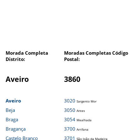
Morada Completa
Moradas Completas Código
Distrito:
Postal:
Aveiro
3860
Aveiro
3020
Sargento Mor
Beja
3050
Antes
Braga
3054
Mealhada
Bragança
3700
Arrifana
Castelo Branco
3701
São João da Madeira