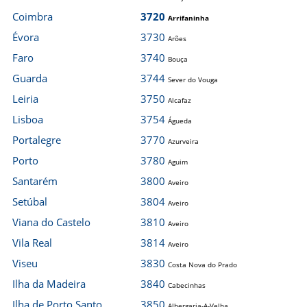
Coimbra
3720
Arrifaninha
Évora
3730
Arões
Faro
3740
Bouça
Guarda
3744
Sever do Vouga
Leiria
3750
Alcafaz
Lisboa
3754
Águeda
Portalegre
3770
Azurveira
Porto
3780
Aguim
Santarém
3800
Aveiro
Setúbal
3804
Aveiro
Viana do Castelo
3810
Aveiro
Vila Real
3814
Aveiro
Viseu
3830
Costa Nova do Prado
Ilha da Madeira
3840
Cabecinhas
Ilha de Porto Santo
3850
Albergaria-A-Velha