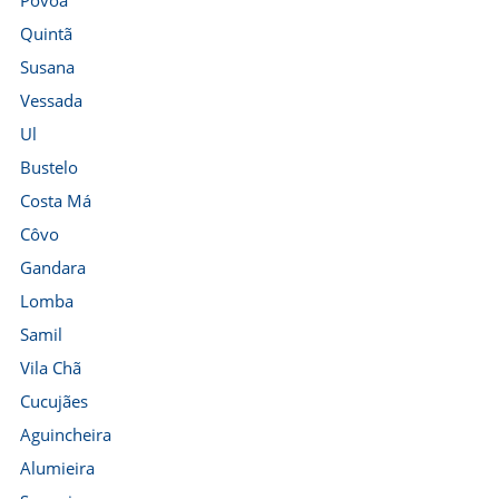
Póvoa
Quintã
Susana
Vessada
Ul
Bustelo
Costa Má
Côvo
Gandara
Lomba
Samil
Vila Chã
Cucujães
Aguincheira
Alumieira