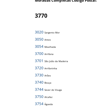
Moradas Completas Código Postal:
3770
3020
Sargento Mor
3050
Antes
3054
Mealhada
3700
Arrifana
3701
São João da Madeira
3720
Arrifaninha
3730
Arões
3740
Bouça
3744
Sever do Vouga
3750
Alcafaz
3754
Águeda