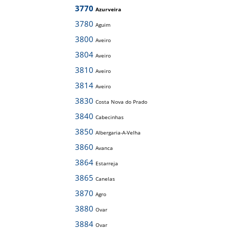
3770
Azurveira
3780
Aguim
3800
Aveiro
3804
Aveiro
3810
Aveiro
3814
Aveiro
3830
Costa Nova do Prado
3840
Cabecinhas
3850
Albergaria-A-Velha
3860
Avanca
3864
Estarreja
3865
Canelas
3870
Agro
3880
Ovar
3884
Ovar