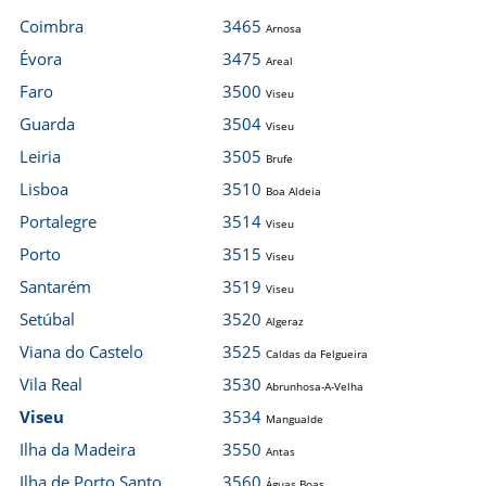
Coimbra
3465
Arnosa
Évora
3475
Areal
Faro
3500
Viseu
Guarda
3504
Viseu
Leiria
3505
Brufe
Lisboa
3510
Boa Aldeia
Portalegre
3514
Viseu
Porto
3515
Viseu
Santarém
3519
Viseu
Setúbal
3520
Algeraz
Viana do Castelo
3525
Caldas da Felgueira
Vila Real
3530
Abrunhosa-A-Velha
Viseu
3534
Mangualde
Ilha da Madeira
3550
Antas
Ilha de Porto Santo
3560
Águas Boas