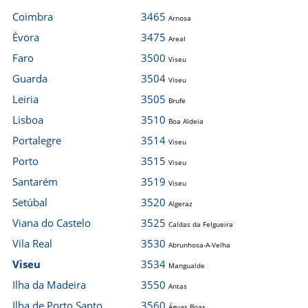
Coimbra
3465
Arnosa
Évora
3475
Areal
Faro
3500
Viseu
Guarda
3504
Viseu
Leiria
3505
Brufe
Lisboa
3510
Boa Aldeia
Portalegre
3514
Viseu
Porto
3515
Viseu
Santarém
3519
Viseu
Setúbal
3520
Algeraz
Viana do Castelo
3525
Caldas da Felgueira
Vila Real
3530
Abrunhosa-A-Velha
Viseu
3534
Mangualde
Ilha da Madeira
3550
Antas
Ilha de Porto Santo
3560
Águas Boas