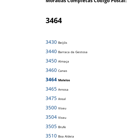
Moradas Completas Código Postal:
3464
3430
Beijós
3440
Barraca da Gestosa
3450
Almaça
3460
Canas
3464
Molelos
3465
Arnosa
3475
Areal
3500
Viseu
3504
Viseu
3505
Brufe
3510
Boa Aldeia