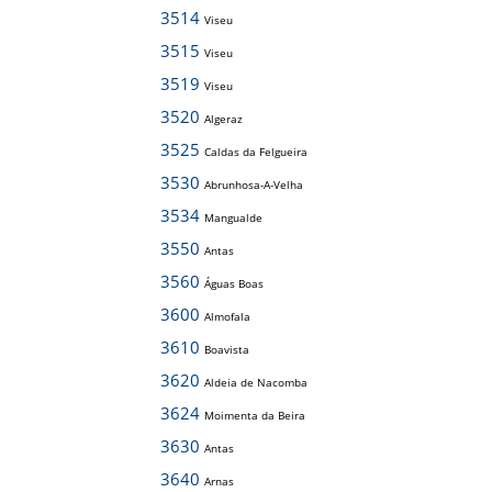
3514
Viseu
3515
Viseu
3519
Viseu
3520
Algeraz
3525
Caldas da Felgueira
3530
Abrunhosa-A-Velha
3534
Mangualde
3550
Antas
3560
Águas Boas
3600
Almofala
3610
Boavista
3620
Aldeia de Nacomba
3624
Moimenta da Beira
3630
Antas
3640
Arnas