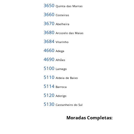
3650
Quinta das Marras
3660
Costeiras
3670
Abelheira
3680
Arcozelo das Maias
3684
Vilarinho
4660
Adega
4690
Alhões
5100
Lamego
5110
Aldeia de Baixo
5114
Barroca
5120
Adorigo
5130
Castanheiro do Sul
Moradas Completas: