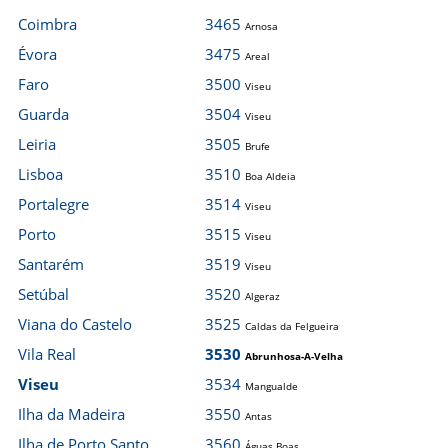
Coimbra
3465
Arnosa
Évora
3475
Areal
Faro
3500
Viseu
Guarda
3504
Viseu
Leiria
3505
Brufe
Lisboa
3510
Boa Aldeia
Portalegre
3514
Viseu
Porto
3515
Viseu
Santarém
3519
Viseu
Setúbal
3520
Algeraz
Viana do Castelo
3525
Caldas da Felgueira
Vila Real
3530
Abrunhosa-A-Velha
Viseu
3534
Mangualde
Ilha da Madeira
3550
Antas
Ilha de Porto Santo
3560
Águas Boas