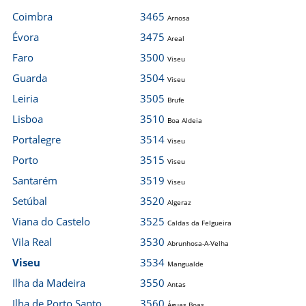
Coimbra
3465
Arnosa
Évora
3475
Areal
Faro
3500
Viseu
Guarda
3504
Viseu
Leiria
3505
Brufe
Lisboa
3510
Boa Aldeia
Portalegre
3514
Viseu
Porto
3515
Viseu
Santarém
3519
Viseu
Setúbal
3520
Algeraz
Viana do Castelo
3525
Caldas da Felgueira
Vila Real
3530
Abrunhosa-A-Velha
Viseu
3534
Mangualde
Ilha da Madeira
3550
Antas
Ilha de Porto Santo
3560
Águas Boas