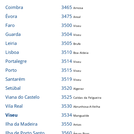
Coimbra
3465
Arnosa
Évora
3475
Areal
Faro
3500
Viseu
Guarda
3504
Viseu
Leiria
3505
Brufe
Lisboa
3510
Boa Aldeia
Portalegre
3514
Viseu
Porto
3515
Viseu
Santarém
3519
Viseu
Setúbal
3520
Algeraz
Viana do Castelo
3525
Caldas da Felgueira
Vila Real
3530
Abrunhosa-A-Velha
Viseu
3534
Mangualde
Ilha da Madeira
3550
Antas
Ilha de Porto Santo
3560
Águas Boas