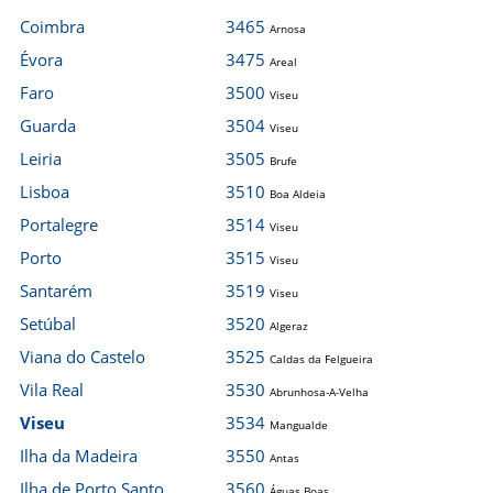
Coimbra
3465
Arnosa
Évora
3475
Areal
Faro
3500
Viseu
Guarda
3504
Viseu
Leiria
3505
Brufe
Lisboa
3510
Boa Aldeia
Portalegre
3514
Viseu
Porto
3515
Viseu
Santarém
3519
Viseu
Setúbal
3520
Algeraz
Viana do Castelo
3525
Caldas da Felgueira
Vila Real
3530
Abrunhosa-A-Velha
Viseu
3534
Mangualde
Ilha da Madeira
3550
Antas
Ilha de Porto Santo
3560
Águas Boas