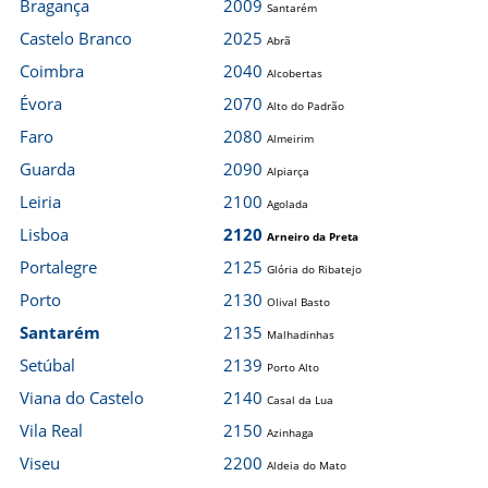
Bragança
2009
Santarém
Castelo Branco
2025
Abrã
Coimbra
2040
Alcobertas
Évora
2070
Alto do Padrão
Faro
2080
Almeirim
Guarda
2090
Alpiarça
Leiria
2100
Agolada
Lisboa
2120
Arneiro da Preta
Portalegre
2125
Glória do Ribatejo
Porto
2130
Olival Basto
Santarém
2135
Malhadinhas
Setúbal
2139
Porto Alto
Viana do Castelo
2140
Casal da Lua
Vila Real
2150
Azinhaga
Viseu
2200
Aldeia do Mato