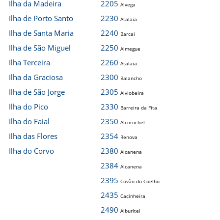
Ilha da Madeira
2205
Alvega
Ilha de Porto Santo
2230
Atalaia
Ilha de Santa Maria
2240
Barcai
Ilha de São Miguel
2250
Almegue
Ilha Terceira
2260
Atalaia
Ilha da Graciosa
2300
Balancho
Ilha de São Jorge
2305
Alviobeira
Ilha do Pico
2330
Barreira da Fita
Ilha do Faial
2350
Alcorochel
Ilha das Flores
2354
Renova
Ilha do Corvo
2380
Alcanena
2384
Alcanena
2395
Covão do Coelho
2435
Cacinheira
2490
Alburitel