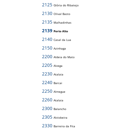
2125
Glória do Ribatejo
2130
Olival Basto
2135
Malhadinhas
2139
Porto Alto
2140
Casal da Lua
2150
Azinhaga
2200
Aldeia do Mato
2205
Alvega
2230
Atalaia
2240
Barcai
2250
Almegue
2260
Atalaia
2300
Balancho
2305
Alviobeira
2330
Barreira da Fita