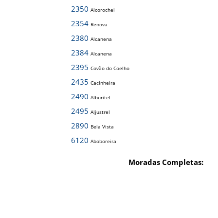
2350
Alcorochel
2354
Renova
2380
Alcanena
2384
Alcanena
2395
Covão do Coelho
2435
Cacinheira
2490
Alburitel
2495
Aljustrel
2890
Bela Vista
6120
Aboboreira
Moradas Completas: