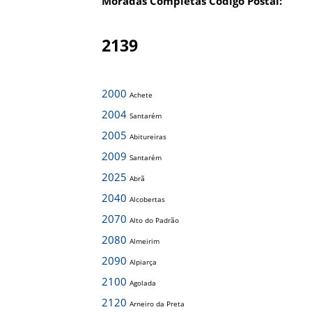
Moradas Completas Código Postal:
2139
2000
Achete
2004
Santarém
2005
Abitureiras
2009
Santarém
2025
Abrã
2040
Alcobertas
2070
Alto do Padrão
2080
Almeirim
2090
Alpiarça
2100
Agolada
2120
Arneiro da Preta