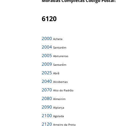
Moradas Completas Código Postal:
6120
2000
Achete
2004
Santarém
2005
Abitureiras
2009
Santarém
2025
Abrã
2040
Alcobertas
2070
Alto do Padrão
2080
Almeirim
2090
Alpiarça
2100
Agolada
2120
Arneiro da Preta