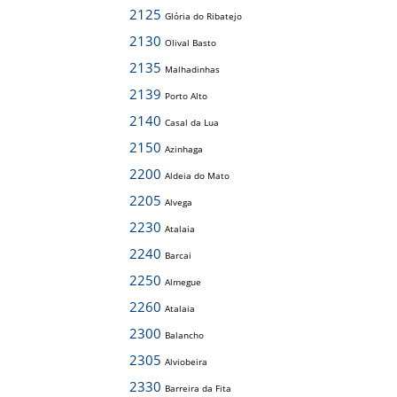
2125
Glória do Ribatejo
2130
Olival Basto
2135
Malhadinhas
2139
Porto Alto
2140
Casal da Lua
2150
Azinhaga
2200
Aldeia do Mato
2205
Alvega
2230
Atalaia
2240
Barcai
2250
Almegue
2260
Atalaia
2300
Balancho
2305
Alviobeira
2330
Barreira da Fita