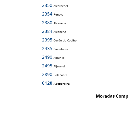
2350
Alcorochel
2354
Renova
2380
Alcanena
2384
Alcanena
2395
Covão do Coelho
2435
Cacinheira
2490
Alburitel
2495
Aljustrel
2890
Bela Vista
6120
Aboboreira
Moradas Compl