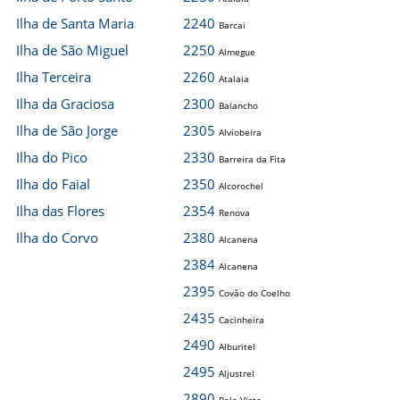
Ilha de Santa Maria
2240
Barcai
Ilha de São Miguel
2250
Almegue
Ilha Terceira
2260
Atalaia
Ilha da Graciosa
2300
Balancho
Ilha de São Jorge
2305
Alviobeira
Ilha do Pico
2330
Barreira da Fita
Ilha do Faial
2350
Alcorochel
Ilha das Flores
2354
Renova
Ilha do Corvo
2380
Alcanena
2384
Alcanena
2395
Covão do Coelho
2435
Cacinheira
2490
Alburitel
2495
Aljustrel
2890