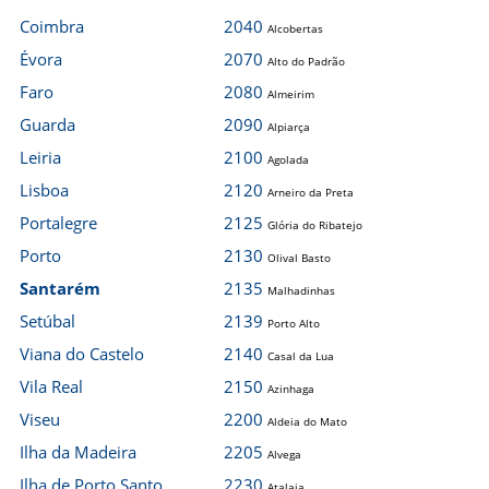
Coimbra
2040
Alcobertas
Évora
2070
Alto do Padrão
Faro
2080
Almeirim
Guarda
2090
Alpiarça
Leiria
2100
Agolada
Lisboa
2120
Arneiro da Preta
Portalegre
2125
Glória do Ribatejo
Porto
2130
Olival Basto
Santarém
2135
Malhadinhas
Setúbal
2139
Porto Alto
Viana do Castelo
2140
Casal da Lua
Vila Real
2150
Azinhaga
Viseu
2200
Aldeia do Mato
Ilha da Madeira
2205
Alvega
Ilha de Porto Santo
2230
Atalaia