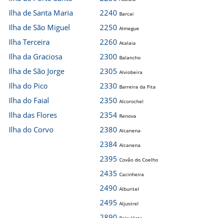
Ilha de Santa Maria
2240
Barcai
Ilha de São Miguel
2250
Almegue
Ilha Terceira
2260
Atalaia
Ilha da Graciosa
2300
Balancho
Ilha de São Jorge
2305
Alviobeira
Ilha do Pico
2330
Barreira da Fita
Ilha do Faial
2350
Alcorochel
Ilha das Flores
2354
Renova
Ilha do Corvo
2380
Alcanena
2384
Alcanena
2395
Covão do Coelho
2435
Cacinheira
2490
Alburitel
2495
Aljustrel
2890