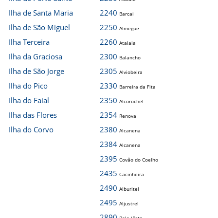
Ilha de Santa Maria
2240
Barcai
Ilha de São Miguel
2250
Almegue
Ilha Terceira
2260
Atalaia
Ilha da Graciosa
2300
Balancho
Ilha de São Jorge
2305
Alviobeira
Ilha do Pico
2330
Barreira da Fita
Ilha do Faial
2350
Alcorochel
Ilha das Flores
2354
Renova
Ilha do Corvo
2380
Alcanena
2384
Alcanena
2395
Covão do Coelho
2435
Cacinheira
2490
Alburitel
2495
Aljustrel
2890