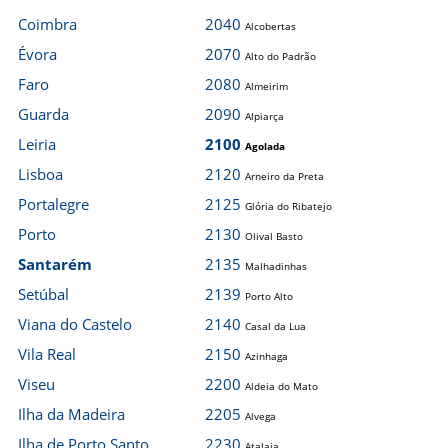
Coimbra
2040
Alcobertas
Évora
2070
Alto do Padrão
Faro
2080
Almeirim
Guarda
2090
Alpiarça
Leiria
2100
Agolada
Lisboa
2120
Arneiro da Preta
Portalegre
2125
Glória do Ribatejo
Porto
2130
Olival Basto
Santarém
2135
Malhadinhas
Setúbal
2139
Porto Alto
Viana do Castelo
2140
Casal da Lua
Vila Real
2150
Azinhaga
Viseu
2200
Aldeia do Mato
Ilha da Madeira
2205
Alvega
Ilha de Porto Santo
2230
Atalaia