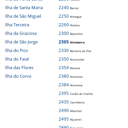
Ilha de Santa Maria
2240
Barcai
Ilha de São Miguel
2250
Almegue
Ilha Terceira
2260
Atalaia
Ilha da Graciosa
2300
Balancho
Ilha de São Jorge
2305
Alviobeira
Ilha do Pico
2330
Barreira da Fita
Ilha do Faial
2350
Alcorochel
Ilha das Flores
2354
Renova
Ilha do Corvo
2380
Alcanena
2384
Alcanena
2395
Covão do Coelho
2435
Cacinheira
2490
Alburitel
2495
Aljustrel
2890