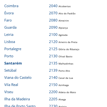
Coimbra
2040
Alcobertas
Évora
2070
Alto do Padrão
Faro
2080
Almeirim
Guarda
2090
Alpiarça
Leiria
2100
Agolada
Lisboa
2120
Arneiro da Preta
Portalegre
2125
Glória do Ribatejo
Porto
2130
Olival Basto
Santarém
2135
Malhadinhas
Setúbal
2139
Porto Alto
Viana do Castelo
2140
Casal da Lua
Vila Real
2150
Azinhaga
Viseu
2200
Aldeia do Mato
Ilha da Madeira
2205
Alvega
Ilha de Porto Santo
2230
Atalaia