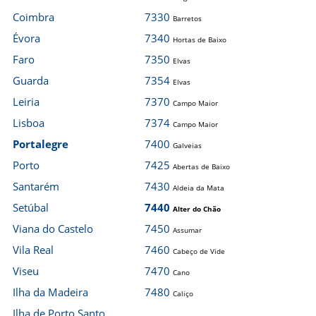
Coimbra
7330
Barretos
Évora
7340
Hortas de Baixo
Faro
7350
Elvas
Guarda
7354
Elvas
Leiria
7370
Campo Maior
Lisboa
7374
Campo Maior
Portalegre
7400
Galveias
Porto
7425
Abertas de Baixo
Santarém
7430
Aldeia da Mata
Setúbal
7440
Alter do Chão
Viana do Castelo
7450
Assumar
Vila Real
7460
Cabeço de Vide
Viseu
7470
Cano
Ilha da Madeira
7480
Caliço
Ilha de Porto Santo