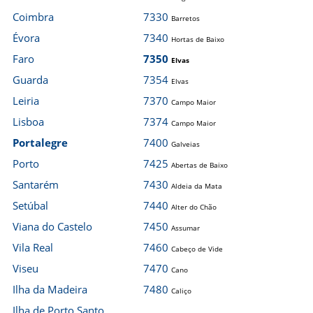
Coimbra
7330
Barretos
Évora
7340
Hortas de Baixo
Faro
7350
Elvas
Guarda
7354
Elvas
Leiria
7370
Campo Maior
Lisboa
7374
Campo Maior
Portalegre
7400
Galveias
Porto
7425
Abertas de Baixo
Santarém
7430
Aldeia da Mata
Setúbal
7440
Alter do Chão
Viana do Castelo
7450
Assumar
Vila Real
7460
Cabeço de Vide
Viseu
7470
Cano
Ilha da Madeira
7480
Caliço
Ilha de Porto Santo