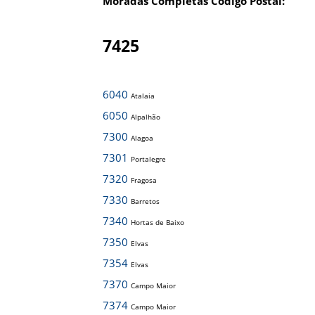
Moradas Completas Código Postal:
7425
6040
Atalaia
6050
Alpalhão
7300
Alagoa
7301
Portalegre
7320
Fragosa
7330
Barretos
7340
Hortas de Baixo
7350
Elvas
7354
Elvas
7370
Campo Maior
7374
Campo Maior