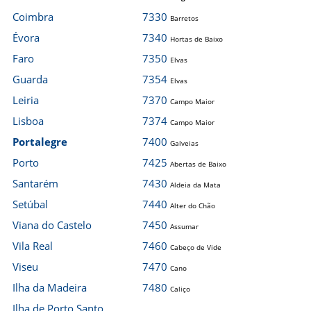
Coimbra
7330
Barretos
Évora
7340
Hortas de Baixo
Faro
7350
Elvas
Guarda
7354
Elvas
Leiria
7370
Campo Maior
Lisboa
7374
Campo Maior
Portalegre
7400
Galveias
Porto
7425
Abertas de Baixo
Santarém
7430
Aldeia da Mata
Setúbal
7440
Alter do Chão
Viana do Castelo
7450
Assumar
Vila Real
7460
Cabeço de Vide
Viseu
7470
Cano
Ilha da Madeira
7480
Caliço
Ilha de Porto Santo