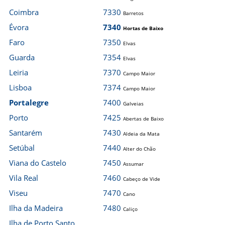
Coimbra
7330
Barretos
Évora
7340
Hortas de Baixo
Faro
7350
Elvas
Guarda
7354
Elvas
Leiria
7370
Campo Maior
Lisboa
7374
Campo Maior
Portalegre
7400
Galveias
Porto
7425
Abertas de Baixo
Santarém
7430
Aldeia da Mata
Setúbal
7440
Alter do Chão
Viana do Castelo
7450
Assumar
Vila Real
7460
Cabeço de Vide
Viseu
7470
Cano
Ilha da Madeira
7480
Caliço
Ilha de Porto Santo