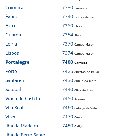
Coimbra
7330
Barretos
Évora
7340
Hortas de Baixo
Faro
7350
Elvas
Guarda
7354
Elvas
Leiria
7370
Campo Maior
Lisboa
7374
Campo Maior
Portalegre
7400
Galveias
Porto
7425
Abertas de Baixo
Santarém
7430
Aldeia da Mata
Setúbal
7440
Alter do Chão
Viana do Castelo
7450
Assumar
Vila Real
7460
Cabeço de Vide
Viseu
7470
Cano
Ilha da Madeira
7480
Caliço
Ilha de Porto Santo