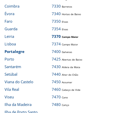
Coimbra
7330
Barretos
Évora
7340
Hortas de Baixo
Faro
7350
Elvas
Guarda
7354
Elvas
Leiria
7370
Campo Maior
Lisboa
7374
Campo Maior
Portalegre
7400
Galveias
Porto
7425
Abertas de Baixo
Santarém
7430
Aldeia da Mata
Setúbal
7440
Alter do Chão
Viana do Castelo
7450
Assumar
Vila Real
7460
Cabeço de Vide
Viseu
7470
Cano
Ilha da Madeira
7480
Caliço
Ilha de Porto Santo