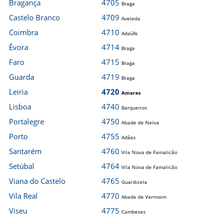
Bragança
4705
Braga
Castelo Branco
4709
Aveleda
Coimbra
4710
Adaúfe
Évora
4714
Braga
Faro
4715
Braga
Guarda
4719
Braga
Leiria
4720
Amares
Lisboa
4740
Barqueiros
Portalegre
4750
Abade de Neiva
Porto
4755
Adães
Santarém
4760
Vila Nova de Famalicão
Setúbal
4764
Vila Nova de Famalicão
Viana do Castelo
4765
Guardizela
Vila Real
4770
Abade de Vermoim
Viseu
4775
Cambeses