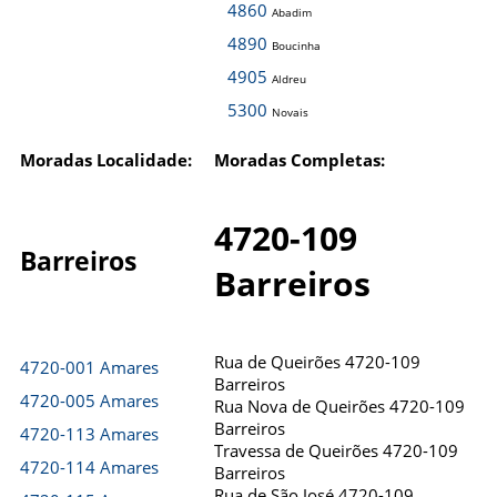
4860
Abadim
4890
Boucinha
4905
Aldreu
5300
Novais
Moradas Localidade:
Moradas Completas:
4720-109
Barreiros
Barreiros
Rua de Queirões 4720-109
4720-001 Amares
Barreiros
4720-005 Amares
Rua Nova de Queirões 4720-109
Barreiros
4720-113 Amares
Travessa de Queirões 4720-109
4720-114 Amares
Barreiros
Rua de São José 4720-109