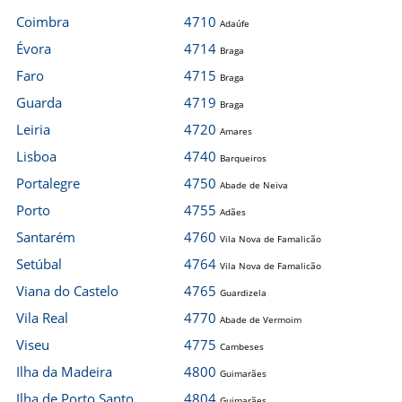
Coimbra
4710
Adaúfe
Évora
4714
Braga
Faro
4715
Braga
Guarda
4719
Braga
Leiria
4720
Amares
Lisboa
4740
Barqueiros
Portalegre
4750
Abade de Neiva
Porto
4755
Adães
Santarém
4760
Vila Nova de Famalicão
Setúbal
4764
Vila Nova de Famalicão
Viana do Castelo
4765
Guardizela
Vila Real
4770
Abade de Vermoim
Viseu
4775
Cambeses
Ilha da Madeira
4800
Guimarães
Ilha de Porto Santo
4804
Guimarães