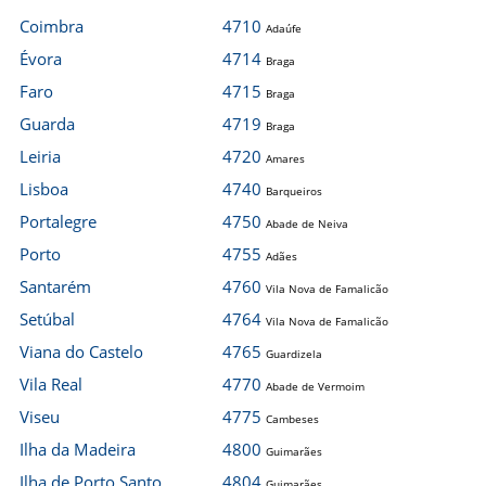
Coimbra
4710
Adaúfe
Évora
4714
Braga
Faro
4715
Braga
Guarda
4719
Braga
Leiria
4720
Amares
Lisboa
4740
Barqueiros
Portalegre
4750
Abade de Neiva
Porto
4755
Adães
Santarém
4760
Vila Nova de Famalicão
Setúbal
4764
Vila Nova de Famalicão
Viana do Castelo
4765
Guardizela
Vila Real
4770
Abade de Vermoim
Viseu
4775
Cambeses
Ilha da Madeira
4800
Guimarães
Ilha de Porto Santo
4804
Guimarães