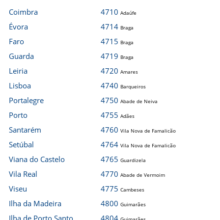
Coimbra
4710
Adaúfe
Évora
4714
Braga
Faro
4715
Braga
Guarda
4719
Braga
Leiria
4720
Amares
Lisboa
4740
Barqueiros
Portalegre
4750
Abade de Neiva
Porto
4755
Adães
Santarém
4760
Vila Nova de Famalicão
Setúbal
4764
Vila Nova de Famalicão
Viana do Castelo
4765
Guardizela
Vila Real
4770
Abade de Vermoim
Viseu
4775
Cambeses
Ilha da Madeira
4800
Guimarães
Ilha de Porto Santo
4804
Guimarães