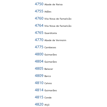
4750
Abade de Neiva
4755
Adães
4760
Vila Nova de Famalicão
4764
Vila Nova de Famalicão
4765
Guardizela
4770
Abade de Vermoim
4775
Cambeses
4800
Guimarães
4804
Guimarães
4805
Balazar
4809
Barco
4810
Calvos
4814
Guimarães
4815
Conde
4820
Alijó