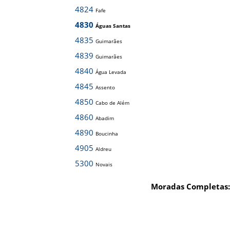
4824
Fafe
4830
Águas Santas
4835
Guimarães
4839
Guimarães
4840
Água Levada
4845
Assento
4850
Cabo de Além
4860
Abadim
4890
Boucinha
4905
Aldreu
5300
Novais
Moradas Completas: