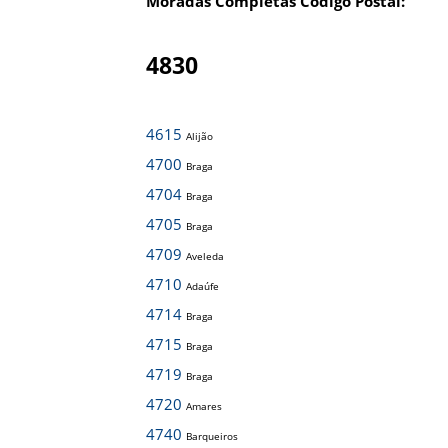
Moradas Completas Código Postal:
4830
4615
Alijão
4700
Braga
4704
Braga
4705
Braga
4709
Aveleda
4710
Adaúfe
4714
Braga
4715
Braga
4719
Braga
4720
Amares
4740
Barqueiros