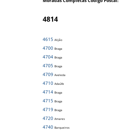
Moradas Completas Código Postal:
4814
4615
Alijão
4700
Braga
4704
Braga
4705
Braga
4709
Aveleda
4710
Adaúfe
4714
Braga
4715
Braga
4719
Braga
4720
Amares
4740
Barqueiros