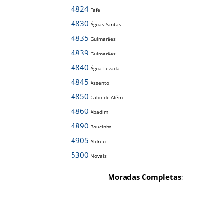
4824
Fafe
4830
Águas Santas
4835
Guimarães
4839
Guimarães
4840
Água Levada
4845
Assento
4850
Cabo de Além
4860
Abadim
4890
Boucinha
4905
Aldreu
5300
Novais
Moradas Completas: