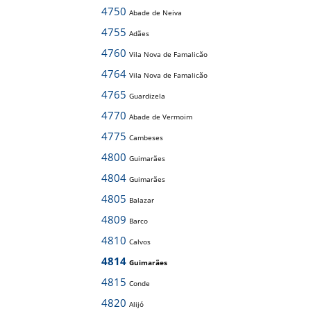
4750
Abade de Neiva
4755
Adães
4760
Vila Nova de Famalicão
4764
Vila Nova de Famalicão
4765
Guardizela
4770
Abade de Vermoim
4775
Cambeses
4800
Guimarães
4804
Guimarães
4805
Balazar
4809
Barco
4810
Calvos
4814
Guimarães
4815
Conde
4820
Alijó