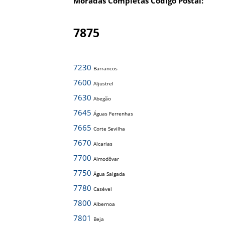
Moradas Completas Código Postal:
7875
7230
Barrancos
7600
Aljustrel
7630
Abegão
7645
Águas Ferrenhas
7665
Corte Sevilha
7670
Alcarias
7700
Almodôvar
7750
Água Salgada
7780
Casével
7800
Albernoa
7801
Beja