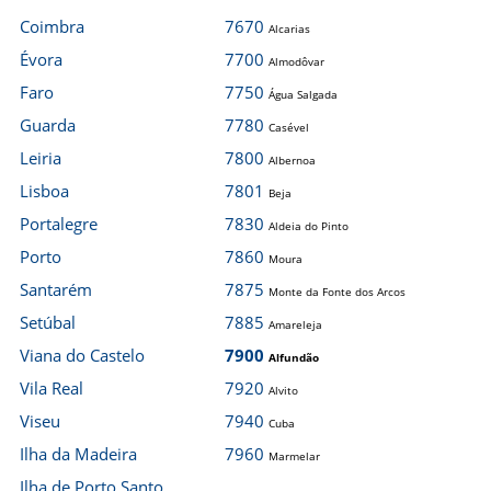
Coimbra
7670
Alcarias
Évora
7700
Almodôvar
Faro
7750
Água Salgada
Guarda
7780
Casével
Leiria
7800
Albernoa
Lisboa
7801
Beja
Portalegre
7830
Aldeia do Pinto
Porto
7860
Moura
Santarém
7875
Monte da Fonte dos Arcos
Setúbal
7885
Amareleja
Viana do Castelo
7900
Alfundão
Vila Real
7920
Alvito
Viseu
7940
Cuba
Ilha da Madeira
7960
Marmelar
Ilha de Porto Santo