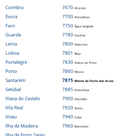
Coimbra
7670
Alcarias
Évora
7700
Almodôvar
Faro
7750
Água Salgada
Guarda
7780
Casével
Leiria
7800
Albernoa
Lisboa
7801
Beja
Portalegre
7830
Aldeia do Pinto
Porto
7860
Moura
Santarém
7875
Monte da Fonte dos Arcos
Setúbal
7885
Amareleja
Viana do Castelo
7900
Alfundão
Vila Real
7920
Alvito
Viseu
7940
Cuba
Ilha da Madeira
7960
Marmelar
Ilha de Porto Santo