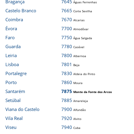
Bragança
7645
Águas Ferrenhas
Castelo Branco
7665
Corte Sevilha
Coimbra
7670
Alcarias
Évora
7700
Almodôvar
Faro
7750
Água Salgada
Guarda
7780
Casével
Leiria
7800
Albernoa
Lisboa
7801
Beja
Portalegre
7830
Aldeia do Pinto
Porto
7860
Moura
Santarém
7875
Monte da Fonte dos Arcos
Setúbal
7885
Amareleja
Viana do Castelo
7900
Alfundão
Vila Real
7920
Alvito
Viseu
7940
Cuba