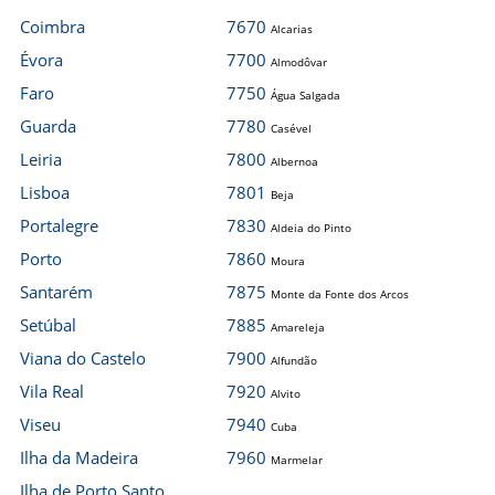
Coimbra
7670
Alcarias
Évora
7700
Almodôvar
Faro
7750
Água Salgada
Guarda
7780
Casével
Leiria
7800
Albernoa
Lisboa
7801
Beja
Portalegre
7830
Aldeia do Pinto
Porto
7860
Moura
Santarém
7875
Monte da Fonte dos Arcos
Setúbal
7885
Amareleja
Viana do Castelo
7900
Alfundão
Vila Real
7920
Alvito
Viseu
7940
Cuba
Ilha da Madeira
7960
Marmelar
Ilha de Porto Santo