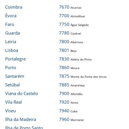
Coimbra
7670
Alcarias
Évora
7700
Almodôvar
Faro
7750
Água Salgada
Guarda
7780
Casével
Leiria
7800
Albernoa
Lisboa
7801
Beja
Portalegre
7830
Aldeia do Pinto
Porto
7860
Moura
Santarém
7875
Monte da Fonte dos Arcos
Setúbal
7885
Amareleja
Viana do Castelo
7900
Alfundão
Vila Real
7920
Alvito
Viseu
7940
Cuba
Ilha da Madeira
7960
Marmelar
Ilha de Porto Santo