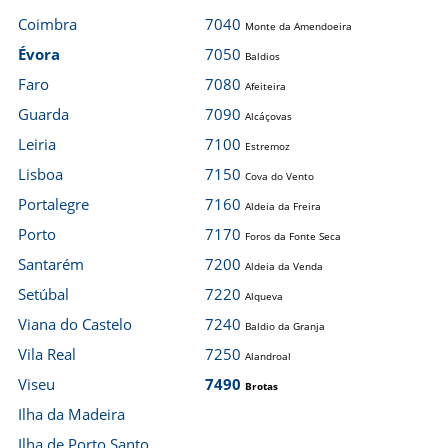
Coimbra
7040
Monte da Amendoeira
Évora
7050
Baldios
Faro
7080
Afeiteira
Guarda
7090
Alcáçovas
Leiria
7100
Estremoz
Lisboa
7150
Cova do Vento
Portalegre
7160
Aldeia da Freira
Porto
7170
Foros da Fonte Seca
Santarém
7200
Aldeia da Venda
Setúbal
7220
Alqueva
Viana do Castelo
7240
Baldio da Granja
Vila Real
7250
Alandroal
Viseu
7490
Brotas
Ilha da Madeira
Ilha de Porto Santo