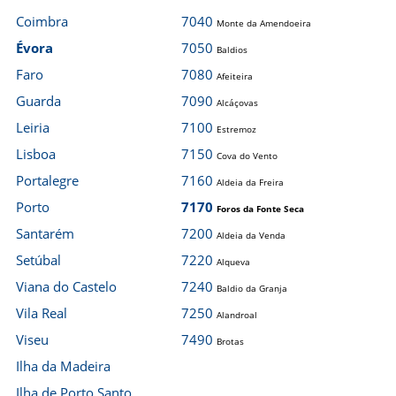
Coimbra
7040
Monte da Amendoeira
Évora
7050
Baldios
Faro
7080
Afeiteira
Guarda
7090
Alcáçovas
Leiria
7100
Estremoz
Lisboa
7150
Cova do Vento
Portalegre
7160
Aldeia da Freira
Porto
7170
Foros da Fonte Seca
Santarém
7200
Aldeia da Venda
Setúbal
7220
Alqueva
Viana do Castelo
7240
Baldio da Granja
Vila Real
7250
Alandroal
Viseu
7490
Brotas
Ilha da Madeira
Ilha de Porto Santo