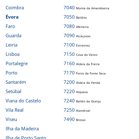
Coimbra
7040
Monte da Amendoeira
Évora
7050
Baldios
Faro
7080
Afeiteira
Guarda
7090
Alcáçovas
Leiria
7100
Estremoz
Lisboa
7150
Cova do Vento
Portalegre
7160
Aldeia da Freira
Porto
7170
Foros da Fonte Seca
Santarém
7200
Aldeia da Venda
Setúbal
7220
Alqueva
Viana do Castelo
7240
Baldio da Granja
Vila Real
7250
Alandroal
Viseu
7490
Brotas
Ilha da Madeira
Ilha de Porto Santo