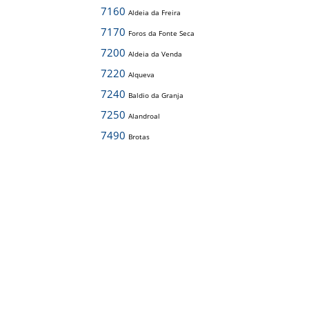
7160
Aldeia da Freira
7170
Foros da Fonte Seca
7200
Aldeia da Venda
7220
Alqueva
7240
Baldio da Granja
7250
Alandroal
7490
Brotas