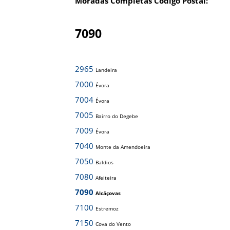
Moradas Completas Código Postal:
7090
2965
Landeira
7000
Évora
7004
Évora
7005
Bairro do Degebe
7009
Évora
7040
Monte da Amendoeira
7050
Baldios
7080
Afeiteira
7090
Alcáçovas
7100
Estremoz
7150
Cova do Vento