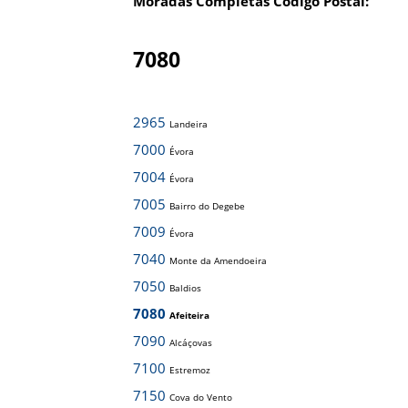
Moradas Completas Código Postal:
7080
2965
Landeira
7000
Évora
7004
Évora
7005
Bairro do Degebe
7009
Évora
7040
Monte da Amendoeira
7050
Baldios
7080
Afeiteira
7090
Alcáçovas
7100
Estremoz
7150
Cova do Vento