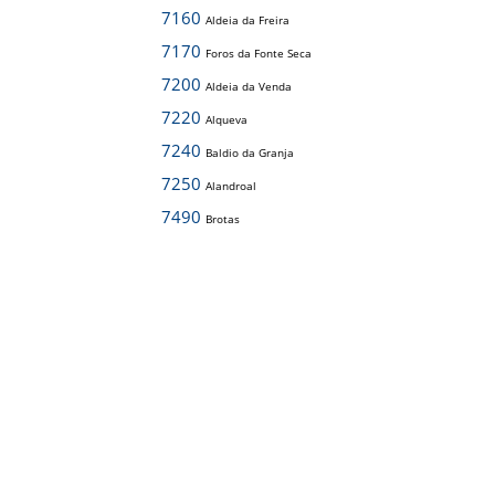
7160
Aldeia da Freira
7170
Foros da Fonte Seca
7200
Aldeia da Venda
7220
Alqueva
7240
Baldio da Granja
7250
Alandroal
7490
Brotas