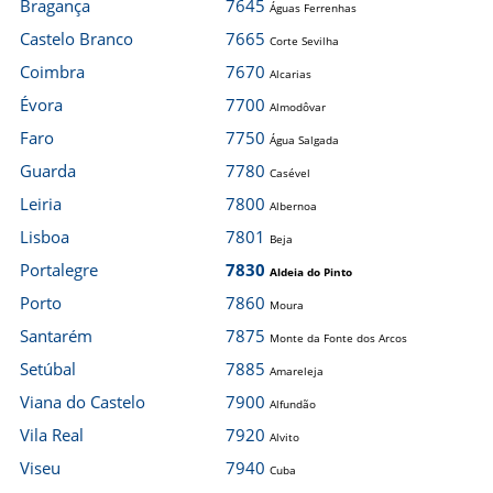
Bragança
7645
Águas Ferrenhas
Castelo Branco
7665
Corte Sevilha
Coimbra
7670
Alcarias
Évora
7700
Almodôvar
Faro
7750
Água Salgada
Guarda
7780
Casével
Leiria
7800
Albernoa
Lisboa
7801
Beja
Portalegre
7830
Aldeia do Pinto
Porto
7860
Moura
Santarém
7875
Monte da Fonte dos Arcos
Setúbal
7885
Amareleja
Viana do Castelo
7900
Alfundão
Vila Real
7920
Alvito
Viseu
7940
Cuba