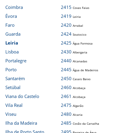
Coimbra
2415
Covas Faias
Évora
2419
Leiria
Faro
2420
Arrabal
Guarda
2424
Soutocico
Leiria
2425
Água Formosa
Lisboa
2430
Albergaria
Portalegre
2440
Alcanadas
Porto
2445
Água de Madeiros
Santarém
2450
Casais Baixo
Setúbal
2460
Alcobaça
Viana do Castelo
2461
Alcobaça
Vila Real
2475
Algarão
Viseu
2480
Alcaria
Ilha da Madeira
2485
Covão da Carvalha
Ilha de Porto Santo
2495
Barreira de Água