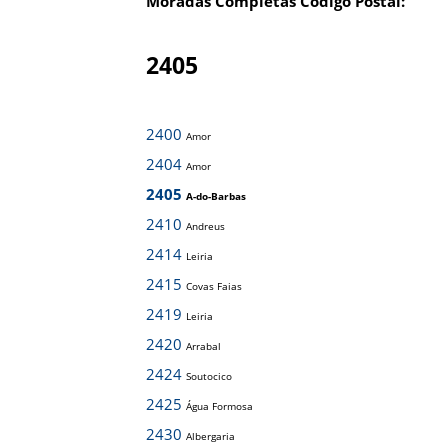
Moradas Completas Código Postal:
2405
2400
Amor
2404
Amor
2405
A-do-Barbas
2410
Andreus
2414
Leiria
2415
Covas Faias
2419
Leiria
2420
Arrabal
2424
Soutocico
2425
Água Formosa
2430
Albergaria