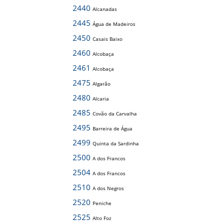
2440
Alcanadas
2445
Água de Madeiros
2450
Casais Baixo
2460
Alcobaça
2461
Alcobaça
2475
Algarão
2480
Alcaria
2485
Covão da Carvalha
2495
Barreira de Água
2499
Quinta da Sardinha
2500
A dos Francos
2504
A dos Francos
2510
A dos Negros
2520
Peniche
2525
Alto Foz