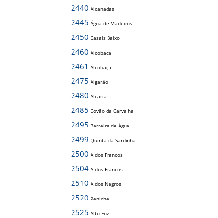
2440
Alcanadas
2445
Água de Madeiros
2450
Casais Baixo
2460
Alcobaça
2461
Alcobaça
2475
Algarão
2480
Alcaria
2485
Covão da Carvalha
2495
Barreira de Água
2499
Quinta da Sardinha
2500
A dos Francos
2504
A dos Francos
2510
A dos Negros
2520
Peniche
2525
Alto Foz