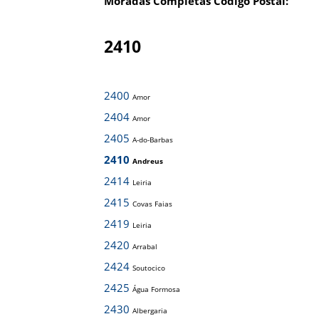
Moradas Completas Código Postal:
2410
2400
Amor
2404
Amor
2405
A-do-Barbas
2410
Andreus
2414
Leiria
2415
Covas Faias
2419
Leiria
2420
Arrabal
2424
Soutocico
2425
Água Formosa
2430
Albergaria