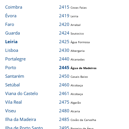
Coimbra
2415
Covas Faias
Évora
2419
Leiria
Faro
2420
Arrabal
Guarda
2424
Soutocico
Leiria
2425
Água Formosa
Lisboa
2430
Albergaria
Portalegre
2440
Alcanadas
Porto
2445
Água de Madeiros
Santarém
2450
Casais Baixo
Setúbal
2460
Alcobaça
Viana do Castelo
2461
Alcobaça
Vila Real
2475
Algarão
Viseu
2480
Alcaria
Ilha da Madeira
2485
Covão da Carvalha
Ilha de Porto Santo
2495
Barreira de Água