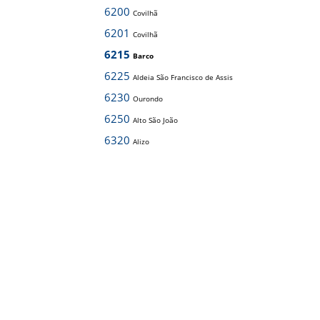
6200
Covilhã
6201
Covilhã
6215
Barco
6225
Aldeia São Francisco de Assis
6230
Ourondo
6250
Alto São João
6320
Alizo