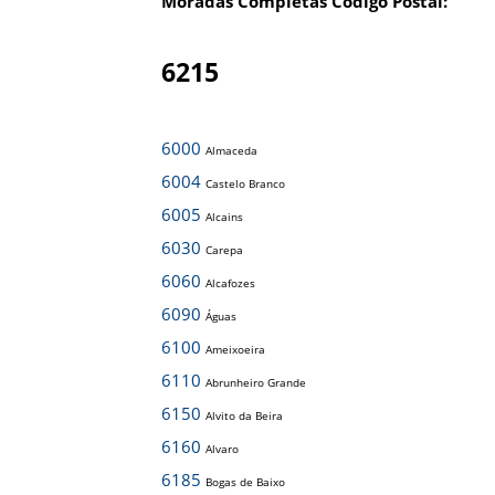
Moradas Completas Código Postal:
6215
6000
Almaceda
6004
Castelo Branco
6005
Alcains
6030
Carepa
6060
Alcafozes
6090
Águas
6100
Ameixoeira
6110
Abrunheiro Grande
6150
Alvito da Beira
6160
Alvaro
6185
Bogas de Baixo