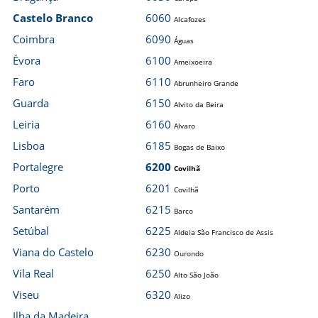
Castelo Branco
6060
Alcafozes
Coimbra
6090
Águas
Évora
6100
Ameixoeira
Faro
6110
Abrunheiro Grande
Guarda
6150
Alvito da Beira
Leiria
6160
Alvaro
Lisboa
6185
Bogas de Baixo
Portalegre
6200
Covilhã
Porto
6201
Covilhã
Santarém
6215
Barco
Setúbal
6225
Aldeia São Francisco de Assis
Viana do Castelo
6230
Ourondo
Vila Real
6250
Alto São João
Viseu
6320
Alizo
Ilha da Madeira