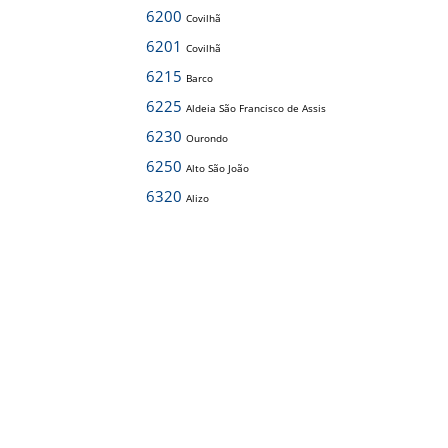
6200
Covilhã
6201
Covilhã
6215
Barco
6225
Aldeia São Francisco de Assis
6230
Ourondo
6250
Alto São João
6320
Alizo