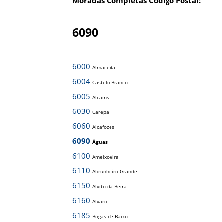
Moradas Completas Código Postal:
6090
6000
Almaceda
6004
Castelo Branco
6005
Alcains
6030
Carepa
6060
Alcafozes
6090
Águas
6100
Ameixoeira
6110
Abrunheiro Grande
6150
Alvito da Beira
6160
Alvaro
6185
Bogas de Baixo