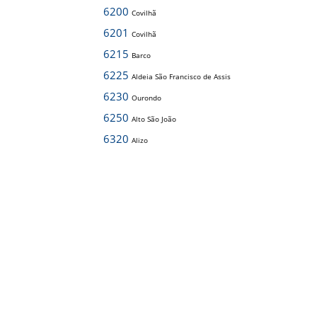
6200
Covilhã
6201
Covilhã
6215
Barco
6225
Aldeia São Francisco de Assis
6230
Ourondo
6250
Alto São João
6320
Alizo