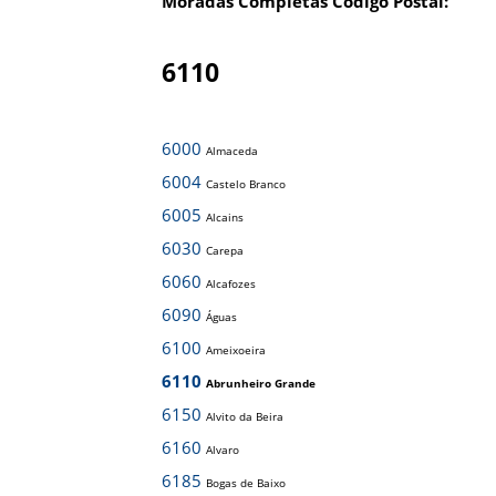
Moradas Completas Código Postal:
6110
6000
Almaceda
6004
Castelo Branco
6005
Alcains
6030
Carepa
6060
Alcafozes
6090
Águas
6100
Ameixoeira
6110
Abrunheiro Grande
6150
Alvito da Beira
6160
Alvaro
6185
Bogas de Baixo